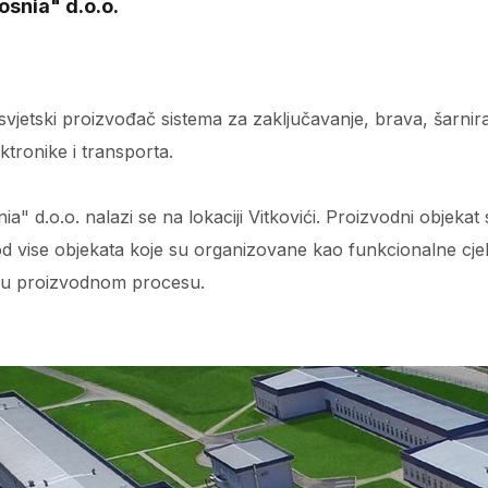
snia" d.o.o.
jetski proizvođač sistema za zaključavanje, brava, šarnira 
ektronike i transporta.
 d.o.o. nalazi se na lokaciji Vitkovići. Proizvodni objeka
od vise objekata koje su organizovane kao funkcionalne cjel
u proizvodnom procesu.