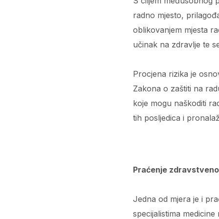
S ciljem međusobnog pov
radno mjesto, prilagođ
oblikovanjem mjesta rad
učinak na zdravlje te s
Procjena rizika je osno
Zakona o zaštiti na rad
koje mogu naškoditi rad
tih posljedica i pronalaž
Praćenje zdravstveno
Jedna od mjera je i pr
specijalistima medicine