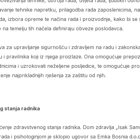
ezivanja tehnike, ustroja rada, uvjeta rada, ljudskih odnos
avanje tehnike napretku, prilagodba rada zaposlenicima, nar
a, izbora opreme te načina rada i proizvodnje, kako bi se 
e na temelju tih načela definiraju obveze poslodavca.
va za upravljanje sigurnošću i zdravljem na radu i zakonsk
u i pravilnika koji iz njega proizlaze. Ona omogućuje prepo
nicima i uzrokovati neželjene posljedice, te omogućuje procj
enje najprikladnijih rješenja za zaštitu od njih.
g stanja radnika
aćenje zdravstvenog stanja radnika. Dom zdravlja „Isak Sam
 rada i psihologinjom je sklopio ugovor sa Emka Bosnia d.o.