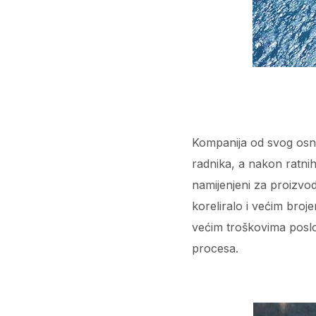
Kompanija od svog osniv
radnika, a nakon ratnih 
namijenjeni za proizvod
koreliralo i većim broj
većim troškovima poslo
procesa.