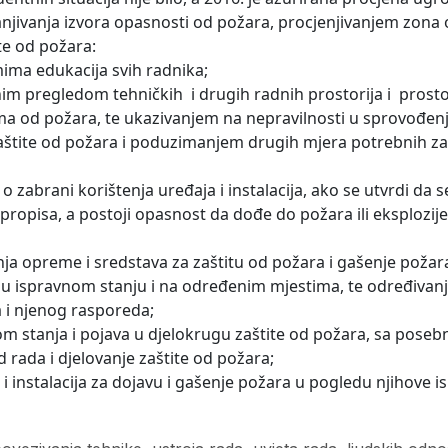
manjivanja izvora opasnosti od požara, procjenjivanjem zona 
e od požara:
ma edukacija svih radnika;
m pregledom tehničkih i drugih radnih prostorija i prostor
ma od požara, te ukazivanjem na nepravilnosti u sprovođen
aštite od požara i poduzimanjem drugih mjera potrebnih z
 zabrani korištenja uređaja i instalacija, ako se utvrdi da 
propisa, a postoji opasnost da dođe do požara ili eksplozij
ja opreme i sredstava za zaštitu od požara i gašenje poža
u ispravnom stanju i na određenim mjestima, te određivanje
 i njenog rasporeda;
om stanja i pojava u djelokrugu zaštite od požara, sa pose
 rada i djelovanje zaštite od požara;
 instalacija za dojavu i gašenje požara u pogledu njihove is