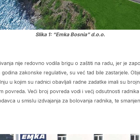
Slika 1: “Emka Bosnia” d.o.o.
anja nije redovno vodila brigu o zaštiti na radu, jer je zapo
godina zakonske regulative, su već tad bile zastarjele. Objekt
nju u kojim su radnici obavljali radne zadatke imali su brojn
em povreda. Veći broj povreda vodi i većj odsutnosti radnika
davca u smislu izdvajanja za bolovanja radnika, te smanjen