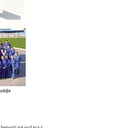
oblja
roženosti od požara s