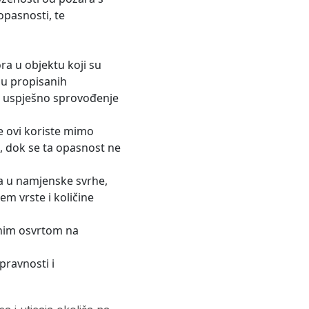
opasnosti, te
a u objektu koji su
ju propisanih
a uspješno sprovođenje
se ovi koriste mimo
e, dok se ta opasnost ne
ra u namjenske svrhe,
m vrste i količine
bnim osvrtom na
pravnosti i