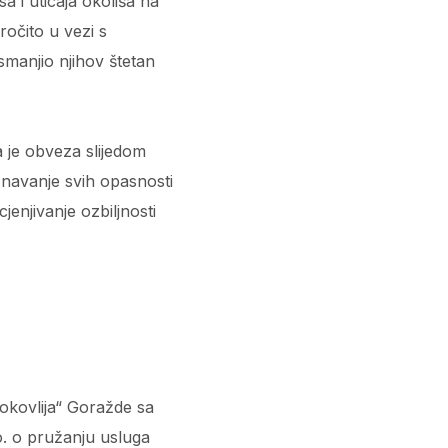
a i uticaja okoliša na
očito u vezi s
smanjio njihov štetan
a je obveza slijedom
znavanje svih opasnosti
enjivanje ozbiljnosti
okovlija“ Goražde sa
o. o pružanju usluga