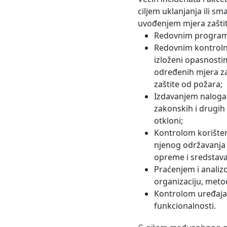
ciljem uklanjanja ili s
uvođenjem mjera zaštit
Redovnim programi
Redovnim kontrolni
izloženi opasnosti
određenih mjera z
zaštite od požara;
Izdavanjem naloga o
zakonskih i drugih 
otkloni;
Kontrolom korišten
njenog održavanja 
opreme i sredstava
Praćenjem i analiz
organizaciju, metod
Kontrolom uređaja i
funkcionalnosti.