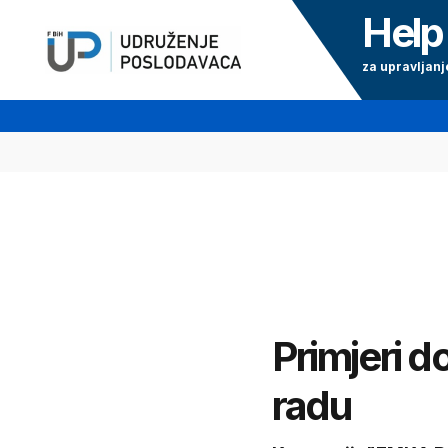
Help
za upravljanj
Primjeri d
radu