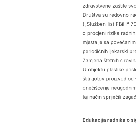
zdravstvene zaštite svoj
Društva su redovno rad
(„Službeni list FBiH“ 7
o procjeni rizika radni
mjesta je sa povećanim
periodičnih ljekarski pr
Zamjena štetnih sirovina
U objektu plastike posl
štiti gotov proizvod od 
onečišćenje neugodnim 
taj način spriječili zag
Edukacija radnika o s