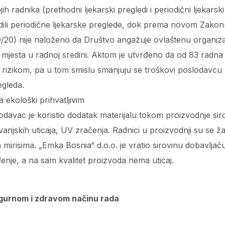
ih radnika (prethodni ljekarski pregledi i periodični ljekarski 
ili periodične ljekarske preglede, dok prema novom Zakonu
9/20) nije naloženo da Društvo angažuje ovlaštenu organizac
h mjesta u radnoj sredini. Aktom je utvrđeno da od 83 radna
 rizikom, pa u tom smislu smanjuju se troškovi poslodavcu 
egleda.
 ekološki prihvatljivim
odavac je koristio dodatak materijalu tokom proizvodnje siro
vanjskih uticaja, UV zračenja. Radnici u proizvodnji su se ža
mirisima. „Emka Bosnia“ d.o.o. je vratio sirovinu dobavlja
ađenje, a na sam kvalitet proizvoda nema uticaj.
igurnom i zdravom načinu rada