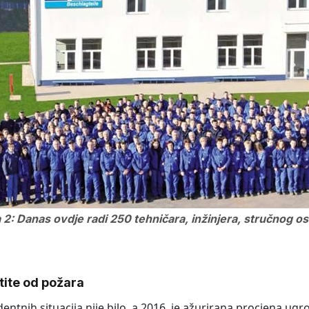
a 2: Danas ovdje radi 250 tehničara, inžinjera, stručnog os
tite od požara
dentnih situacija nije bilo, a 2016. je ažurirana procjena ug