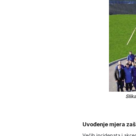
Slik
Uvođenje mjera zaš
Većih incidenata i akce