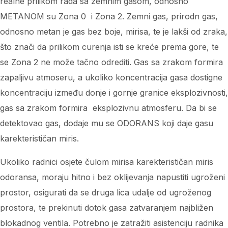
realne prilikom rada sa zemnim gasom, odnosno
METANOM su Zona 0 i Zona 2. Zemni gas, prirodn gas,
odnosno metan je gas bez boje, mirisa, te je lakši od zraka,
što znači da prilikom curenja isti se kreće prema gore, te
se Zona 2 ne može tačno odrediti. Gas sa zrakom formira
zapaljivu atmoseru, a ukoliko koncentracija gasa dostigne
koncentraciju između donje i gornje granice eksplozivnosti,
gas sa zrakom formira eksplozivnu atmosferu. Da bi se
detektovao gas, dodaje mu se ODORANS koji daje gasu
karekterističan miris.
Ukoliko radnici osjete čulom mirisa karekterističan miris
odoransa, moraju hitno i bez oklijevanja napustiti ugroženi
prostor, osigurati da se druga lica udalje od ugroženog
prostora, te prekinuti dotok gasa zatvaranjem najbližen
blokadnog ventila. Potrebno je zatražiti asistenciju radnika