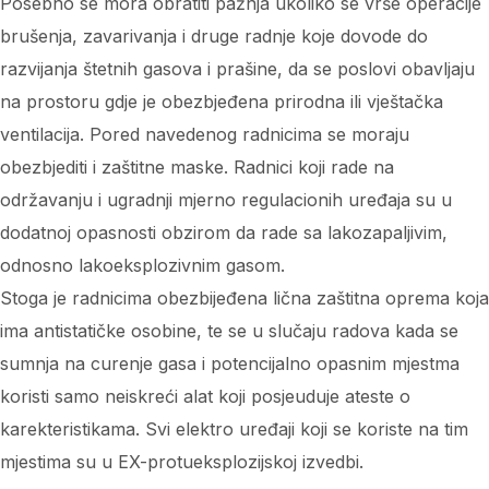
Posebno se mora obratiti pažnja ukoliko se vrše operacije
brušenja, zavarivanja i druge radnje koje dovode do
razvijanja štetnih gasova i prašine, da se poslovi obavljaju
na prostoru gdje je obezbjeđena prirodna ili vještačka
ventilacija. Pored navedenog radnicima se moraju
obezbjediti i zaštitne maske. Radnici koji rade na
održavanju i ugradnji mjerno regulacionih uređaja su u
dodatnoj opasnosti obzirom da rade sa lakozapaljivim,
odnosno lakoeksplozivnim gasom.
Stoga je radnicima obezbijeđena lična zaštitna oprema koja
ima antistatičke osobine, te se u slučaju radova kada se
sumnja na curenje gasa i potencijalno opasnim mjestma
koristi samo neiskreći alat koji posjeuduje ateste o
karekteristikama. Svi elektro uređaji koji se koriste na tim
mjestima su u EX-protueksplozijskoj izvedbi.