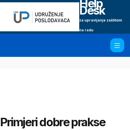
Help
Desk
za upravljanje zaštitom
na radu
Primjeri dobre prakse